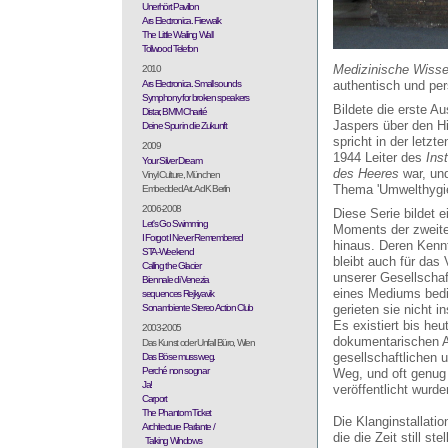
Unerhört Pavillon
Ars Electronica. Firewalk
The Little Wailing Wall
Tollwood Telefon
Medizinische Wiss
2010
Ars Electronica. Small sounds
authentisch und per
Symphony for broken speakers
Bildete die erste A
Distar, BMM Charité
Jaspers über den H
Deine Spur in die Zukunft
spricht in der let
2009
1944 Leiter des
Ins
Your Silver Dream
des Heeres
war, un
Vinyl Culture, München
Thema 'Umwelthygie
Embedded Art. AdK Berlin
2006-2008
Diese Serie bildet 
Let's Go Swimming
Moments der zweite
I Forgot I Never Remembered
hinaus. Deren Kennt
STA-Weekend
bleibt auch für das
Calling the Glacier
unserer Gesellschaf
Biennale di Venezia
eines Mediums bedi
sequences Rejkyavik
Sonambiente Stereo Action Club
gerieten sie nicht 
Es existiert bis heu
2003-2005
dokumentarischen A
Das Kunst oder Unfall Büro, Wien
gesellschaftlichen
Das Böse muss weg.
Perché non sognar
Weg, und oft genug
Ja!
veröffentlicht wurde
Carport
The Phantom Ticket
Die Klanginstallati
Architecture Parlante /
die die Zeit still s
Talking Windows