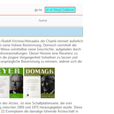
Vinyl Culture
go to
⇒ ⇒
home
 Rudolf-Virchow-Hörsaales der Charité erinnert äußerlich
n seine frühere Bestimmung. Dennoch vermittelt der
Weise unmittelbar seine Geschichte, aufgeladen durch
ehrveranstaltungen. Dieser Historie eine Reverenz zu
 in die jüngere Vergangenheit fortwirken zu lassen und
ursprüngliche Bestimmung zu erinnern, widmet sich die
e des Arztes
, ist eine Schallplattenserie, die vom
g zwischen 1959 und 1975 herausgegeben wurde. Diese
 22 Exemplaren die damalige führende Ärzteschaft in