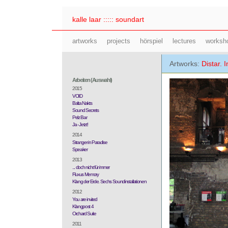
kalle laar ::::: soundart
artworks
projects
hörspiel
lectures
worksh
Artworks:
Distar. 
Arbeiten (Auswahl)
2015
VOID
Balta Nakts
Sound Secrets
Pelz Bar
Ja - Jetzt!
2014
Stranger in Paradise
Speaker
2013
... doch nicht für immer
Fluxus Memory
Klang der Erde. Sechs Soundinstallationen
2012
You are invited
Klangpost 4
Orchard Suite
2011