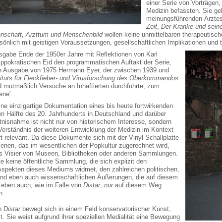
einer Serie von Vorträgen
Medizin befassten. Sie ge
meinungsführenden Ärztesc
Zeit
,
Der Kranke und seine
enschaft, Arzttum und Menschenbild
wollen keine unmittelbaren therapeutisc
sönlich mit geistigen Voraussetzungen, gesellschaftlichen Implikationen und
usgabe Ende der 1950er Jahre mit Reflektionen von Karl
ippokratischen Eid den programmatischen Auftakt der Serie,
zten Ausgabe von 1975 Hermann Eyer, der zwischen 1939 und
tituts für Fleckfieber- und Virusforschung des Oberkommandos
d mutmaßlich Versuche an Inhaftierten durchführte, zum
ne'.
eine einzigartige Dokumentation eines bis heute fortwirkenden
n Hälfte des 20. Jahrhunderts in Deutschland und darüber
nisnahme ist nicht nur von historischem Interesse, sondern
 Verständnis der weiteren Entwicklung der Medizin im Kontext
t relevant. Da diese Dokumente sich mit der Vinyl-Schallplatte
enen, das im wesentlichen der Popkultur zugerechnet wird,
ins Visier von Museen, Bibliotheken oder anderen Sammlungen.
te keine öffentliche Sammlung, die sich explizit den
spekten dieses Mediums widmet, den zahlreichen politischen,
 und eben auch wissenschaftlichen Äußerungen, die auf diesem
 eben auch, wie im Falle von
Distar
,
nur
auf diesem Weg
n.
on
Distar
bewegt sich in einem Feld konservatorischer Kunst,
tellt. Sie weist aufgrund ihrer speziellen Medialität eine Bewegung