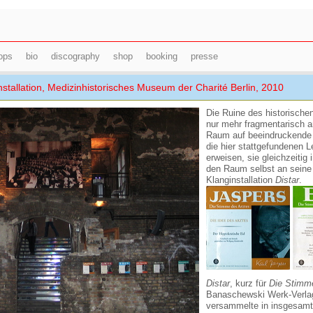
ops
bio
discography
shop
booking
presse
Installation, Medizinhistorisches Museum der Charité Berlin, 2010
Die Ruine des historischen
nur mehr fragmentarisch a
Raum auf beeindruckende 
die hier stattgefundenen L
erweisen, sie gleichzeitig
den Raum selbst an seine 
Klanginstallation
Distar
.
Distar
, kurz für
Die Stimm
Banaschewski Werk-Verla
versammelte in insgesamt