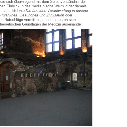
, die sich überwiegend mit dem Selbstverständnis der
ben Einblick in das medizinische Weltbild der damals
haft. Titel wie
Die ärztliche Verantwortung in unserer
 Krankheit
,
Gesundheit und Zivilisation
oder
hen Ratschläge vermitteln, sondern setzen sich
 theoretischen Grundlagen der Medizin auseinander.