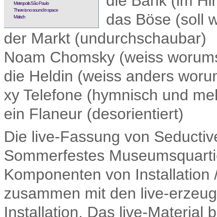
die Bank (im Hi
Metropolis São Paulo
There is no sound in space
das Böse (soll 
Malsch
der Markt (undurchschaubar)
Noam Chomsky (weiss worums
die Heldin (weiss anders worum
xy Telefone (hymnisch und mel
ein Flaneur (desorientiert)
Die live-Fassung von Seductiv
Sommerfestes Museumsquartie
Komponenten von Installation / 
zusammen mit den live-erzeug
Installation. Das live-Material