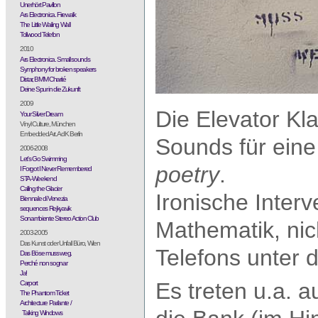
Unerhört Pavillon
Ars Electronica. Firewalk
The Little Wailing Wall
Tollwood Telefon
2010
Ars Electronica. Small sounds
Symphony for broken speakers
Distar, BMM Charité
Deine Spur in die Zukunft
2009
Die Elevator Kla
Your Silver Dream
Vinyl Culture, München
Embedded Art. AdK Berlin
Sounds für eine
2006-2008
Let's Go Swimming
poetry
.
I Forgot I Never Remembered
STA-Weekend
Calling the Glacier
Ironische Interv
Biennale di Venezia
sequences Rejkyavik
Sonambiente Stereo Action Club
Mathematik, ni
2003-2005
Das Kunst oder Unfall Büro, Wien
Telefons unter 
Das Böse muss weg.
Perché non sognar
Ja!
Es treten u.a. a
Carport
The Phantom Ticket
Architecture Parlante /
Talking Windows