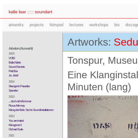
kalle laar ::::: soundart
artworks
projects
hörspiel
lectures
workshops
bio
discog
Artworks:
Seduc
Arbeiten (Auswahl)
2015
Tonspur, Museu
VOID
Balta Nakts
Sound Secrets
Pelz Bar
Eine Klanginstal
Ja - Jetzt!
2014
Minuten (lang)
Stranger in Paradise
Speaker
2013
... doch nicht für immer
Fluxus Memory
Klang der Erde. Sechs Soundinstallationen
2012
You are invited
Klangpost 4
Orchard Suite
2011